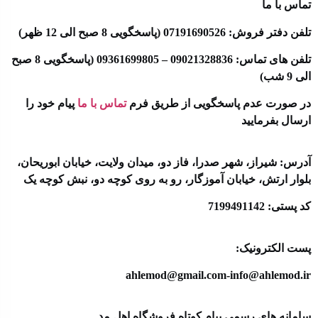
تماس با ما
تلفن دفتر فروش: 07191690526 (پاسخگویی 8 صبح الی 12 ظهر)
تلفن های تماس: 09021328836 – 09361699805 (پاسخگویی 8 صبح
الی 9 شب)
در صورت عدم پاسخگویی از طریق فرم
تماس با ما
پیام خود را
ارسال بفرمایید
آدرس: شیراز، شهر صدرا، فاز دو، میدان ولایت، خیابان ابوریحان،
بلوار ارتش، خیابان آموزگار، رو به روی کوچه دو، نبش کوچه یک
کد پستی: 7199491142
پست الکترونیک:
ahlemod@gmail.com-info@ahlemod.ir​
سامانه های رسمی پیام کوتاه فروشگاه اهل مد