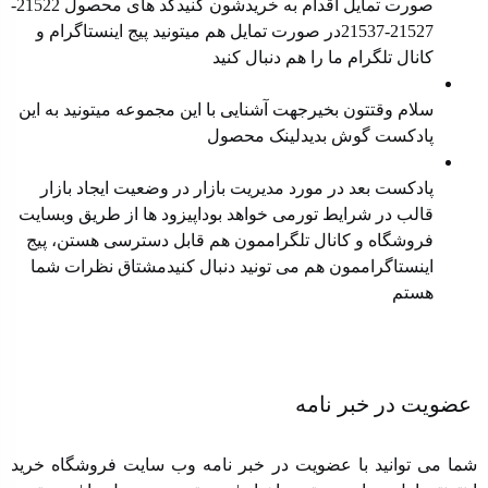
صورت تمایل اقدام به خریدشون کنیدکد های محصول 21522-
21527-21537در صورت تمایل هم میتونید پیج اینستاگرام و
کانال تلگرام ما را هم دنبال کنید
معرفی محصول جدید
سلام وقتتون بخیرجهت آشنایی با این مجموعه میتونید به این
پادکست گوش بدیدلینک محصول
مدیریت بازار در وضعیت رکود
پادکست بعد در مورد مدیریت بازار در وضعیت ایجاد بازار
قالب در شرایط تورمی خواهد بوداپیزود ها از طریق ⁠⁠وبسایت
فروشگاه⁠⁠ و ⁠⁠کانال تلگراممون⁠⁠ هم قابل دسترسی هستن، ⁠⁠پیج
اینستاگراممون⁠⁠ هم می تونید دنبال کنیدمشتاق نظرات شما
هستم
عضویت در خبر نامه
شما می توانید با عضویت در خبر نامه وب سایت فروشگاه خرید