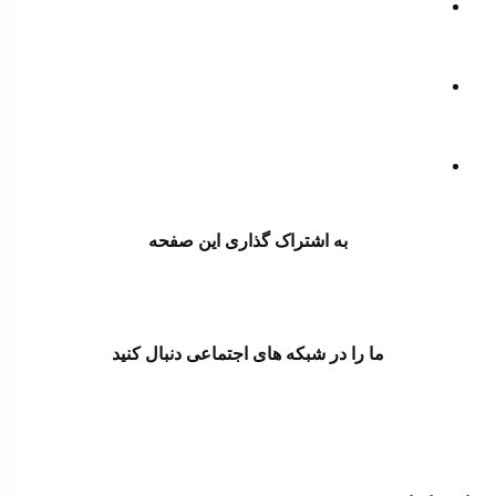
جزئیات هشدار شدید ایران به کشورهای عربی؛ واکنش فوری
عربستان و قطر | ترامپ اکنون با دو گزینه دشوار روبه رو
است
پیام قاطع عراقچی به عربستان، ترکیه، قطر و پاکستان؛ بن
سلمان فورا با ترامپ تماس گرفت | روایت رویترز در
خصوص هشدار ایران
حملات هوایی و پهپادی رژیم صهیونیستی به جنوب لبنان/سه
نفر زخمی شدند
به اشتراک گذاری این صفحه
ما را در شبکه های اجتماعی دنبال کنید