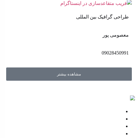
طراحی گرافیک بین المللی
معصومی پور
09028450991
مشاهده بیشتر
اهل مد
تأثیر سفارشات جعلی بر کسب‌ و کار ها
پلیور و بافت های 1404 منتشر شد
خرید عمده در چهار قسط
اخد نمایندگی فروش کالا از فروشگاه اهل مد