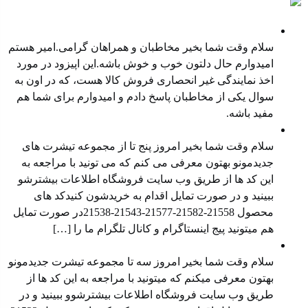
پادکست ها
نمایندگی غیر انحصاری فروش کالا
سلام وقت شما بخیر مخاطبان و همراهان گرامی.امیر هستم
امیدوارم حال دلتون خوب و خوش باشه.این اپیزود در مورد
اخذ نمایندگی غیر انحصاری فروش کالا هست، که در اون به
سوال یکی از مخاطبان پاسخ دادم و امیدوارم برای شما هم
مفید باشه.
معرفی محصول جدید
سلام وقت شما بخیر امروز پنج تا از مجموعه تیشرت های
جدیدمونو بهتون معرفی می کنم که می تونید با مراجعه به
این کد ها از طریق وب سایت ⁠فروشگاه ⁠اطلاعات بیشترشو
ببینید و در صورت تمایل اقدام به خریدشون کنیدکد های
محصول ⁠21558-21582-21577⁠-⁠21543⁠-⁠21538⁠در صورت تمایل
هم میتونید ⁠پیج اینستاگرام⁠ و ⁠کانال تلگرام⁠ ما را […]
معرفی محصول جدید
سلام وقت شما بخیر امروز سه تا مجموعه تیشرت جدیدمونو
بهتون معرفی میکنم که میتونید با مراجعه به این کد ها از
طریق وب سایت فروشگاه اطلاعات بیشترشوو ببینید و در