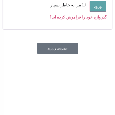
مرا به خاطر بسپار
ورود
گذرواژه خود را فراموش کرده اید؟
عضویت و ورود
جهت شفاف سازی قیمت های درج شده در سایت فروشگاه و
حمایت از حقوق مصرف کنندگان محترم و عرضه کننده های
محترم امکان مشاهده ساختار هزینه و قیمت تمام شده کالا در
سایت فراهم شده است.