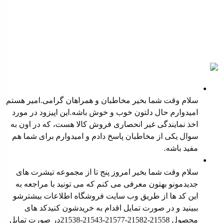
پادکست ها
نمایندگی غیر انحصاری فروش کالا
سلام وقت شما بخیر مخاطبان و همراهان گرامی.امیر هستم
امیدوارم حال دلتون خوب و خوش باشه.این اپیزود در مورد
اخذ نمایندگی غیر انحصاری فروش کالا هست، که در اون به
سوال یکی از مخاطبان پاسخ دادم و امیدوارم برای شما هم
مفید باشه.
معرفی محصول جدید
سلام وقت شما بخیر امروز پنج تا از مجموعه تیشرت های
جدیدمونو بهتون معرفی می کنم که می تونید با مراجعه به
این کد ها از طریق وب سایت ⁠فروشگاه ⁠اطلاعات بیشترشو
ببینید و در صورت تمایل اقدام به خریدشون کنیدکد های
محصول ⁠21558-21582-21577⁠-⁠21543⁠-⁠21538⁠در صورت تمایل