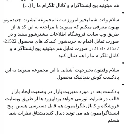
هم میتونید ⁠پیج اینستاگرام⁠ و ⁠کانال تلگرام⁠ ما را […]
معرفی محصول جدید
سلام وقت شما بخیر امروز سه تا مجموعه تیشرت جدیدمونو
بهتون معرفی میکنم که میتونید با مراجعه به این کد ها از
طریق وب سایت فروشگاه اطلاعات بیشترشوو ببینید و در
صورت تمایل اقدام به خریدشون کنیدکد های محصول 21522-
21527-21537در صورت تمایل هم میتونید پیج اینستاگرام و
کانال تلگرام ما را هم دنبال کنید
معرفی محصول جدید
سلام وقتتون بخیرجهت آشنایی با این مجموعه میتونید به این
پادکست گوش بدیدلینک محصول
مدیریت بازار در وضعیت رکود
پادکست بعد در مورد مدیریت بازار در وضعیت ایجاد بازار
قالب در شرایط تورمی خواهد بوداپیزود ها از طریق ⁠⁠وبسایت
فروشگاه⁠⁠ و ⁠⁠کانال تلگراممون⁠⁠ هم قابل دسترسی هستن، ⁠⁠پیج
اینستاگراممون⁠⁠ هم می تونید دنبال کنیدمشتاق نظرات شما
هستم