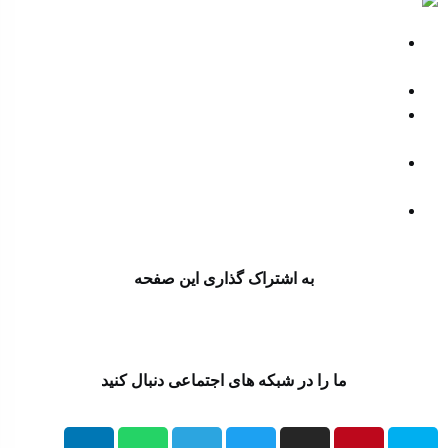
فارس
رویترز: آمریکا فروش بیش از پنج هزار موشک پاتریوت به
چند کشور عربی را تائید کرد
هشدار پکن به توکیو: با آتش بازی نکنید
اعتراف رسانه های خارجی به شکست ترامپ حاصل
مجاهدت رسانه های انقلابی است
مدیرکل غله مازندران: گندمکاران نگران دریافت مطالبات
خود نباشند
توافق مکه علیه اسرائیل؟ | اظهارنظر وزیر دفاع پاکستان
درباره ائتلاف با عربستان و ترکیه
به اشتراک گذاری این صفحه
ما را در شبکه های اجتماعی دنبال کنید