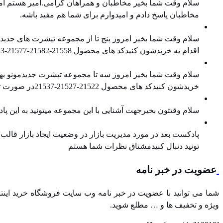
سلام وقت شما بخیر مخاطبان و همراهان گرامی.امیر هستم امی
مخاطبان پاسخ دادم و امیدوارم برای شما هم مفید باشه.
معرفی محصول جدید
سلام وقت شما بخیر امروز پنج تا از مجموعه تیشرت های جدیدمو
اقدام به خریدشون کنیدکد های محصول ⁠21558-21582-21577⁠-⁠21543⁠-⁠21538⁠در صورت تمایل هم میتونید ⁠پیج اینستاگرام⁠ و ⁠کانال تلگرام⁠ ما را […]
معرفی محصول جدید
سلام وقت شما بخیر امروز سه تا مجموعه تیشرت جدیدمونو بهتو
خریدشون کنیدکد های محصول 21522-21527-21537در صورت تمایل هم میتونید پیج اینستاگرام و کانال تلگرام ما را هم دنبال کنید
معرفی محصول جدید
سلام وقتتون بخیرجهت آشنایی با این مجموعه میتونید به این
مدیریت بازار در وضعیت رکود
پادکست بعد در مورد مدیریت بازار در وضعیت ایجاد بازار قالب در
تونید دنبال کنیدمشتاق نظرات شما هستم
عضویت در خبر نامه
شما می توانید با عضویت در خبر نامه وب سایت فروشگاه خرید اینترن
ویژه و تخفیف ها و … مطلع شوید.