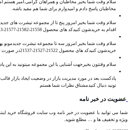
سلام وقت شما بخیر مخاطبان و همراهان گرامی.امیر هستم امی
مخاطبان پاسخ دادم و امیدوارم برای شما هم مفید باشه.
معرفی محصول جدید
سلام وقت شما بخیر امروز پنج تا از مجموعه تیشرت های جدیدمو
اقدام به خریدشون کنیدکد های محصول ⁠21558-21582-21577⁠-⁠21543⁠-⁠21538⁠در صورت تمایل هم میتونید ⁠پیج اینستاگرام⁠ و ⁠کانال تلگرام⁠ ما را […]
معرفی محصول جدید
سلام وقت شما بخیر امروز سه تا مجموعه تیشرت جدیدمونو بهتو
خریدشون کنیدکد های محصول 21522-21527-21537در صورت تمایل هم میتونید پیج اینستاگرام و کانال تلگرام ما را هم دنبال کنید
معرفی محصول جدید
سلام وقتتون بخیرجهت آشنایی با این مجموعه میتونید به این
مدیریت بازار در وضعیت رکود
پادکست بعد در مورد مدیریت بازار در وضعیت ایجاد بازار قالب در
تونید دنبال کنیدمشتاق نظرات شما هستم
عضویت در خبر نامه
شما می توانید با عضویت در خبر نامه وب سایت فروشگاه خرید اینترن
ویژه و تخفیف ها و … مطلع شوید.