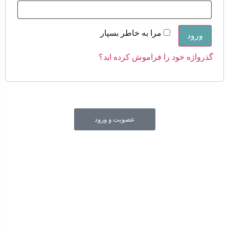
مرا به خاطر بسپار
ورود
گذرواژه خود را فراموش کرده اید؟
عضویت و ورود
جهت شفاف سازی قیمت های درج شده در سایت فروشگاه و
حمایت از حقوق مصرف کنندگان محترم و عرضه کننده های
محترم امکان مشاهده ساختار هزینه و قیمت تمام شده کالا در
سایت فراهم شده است.