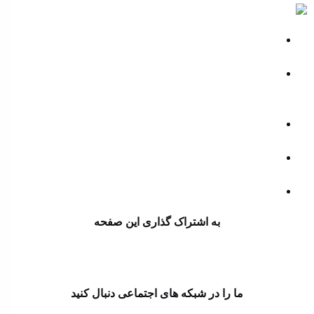
فارس
تداوم رویکرد فشار حداکثری؛ تحریم های جدید ضد ایرانی
آمریکا
3 کشور همسایه ایران توافقنامه دفاعی مشترک امضا کردند
| هرگونه حمله مسلحانه علیه هر یک از سه کشور، حمله به
هر سه کشور تلقی می شود
مقاومت اسلامی عراق پاسخ به حمله آمریکا و عربستان را
به تعویق انداخت
نخست وزیر روسیه: تقویت تجارت اتحادیه اوراسیا با چین و
ایران در اولویت است
پاسخ ایران به ادعای ترامپ درباره دریافت غنیمت از ایران
به اشتراک گذاری این صفحه
ما را در شبکه های اجتماعی دنبال کنید