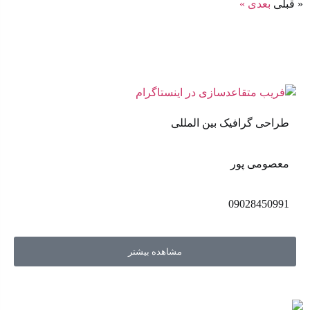
« قبلی
بعدی »
طراحی گرافیک بین المللی
معصومی پور
09028450991
مشاهده بیشتر
اهل مد