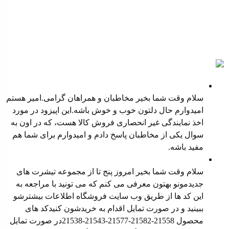
پادکست ها
نمایندگی غیر انحصاری فروش کالا
سلام وقت شما بخیر مخاطبان و همراهان گرامی.امیر هستم
امیدوارم حال دلتون خوب و خوش باشه.این اپیزود در مورد
اخذ نمایندگی غیر انحصاری فروش کالا هست، که در اون به
سوال یکی از مخاطبان پاسخ دادم و امیدوارم برای شما هم
مفید باشه.
معرفی محصول جدید
سلام وقت شما بخیر امروز پنج تا از مجموعه تیشرت های
جدیدمونو بهتون معرفی می کنم که می تونید با مراجعه به
این کد ها از طریق وب سایت ⁠فروشگاه ⁠اطلاعات بیشترشو
ببینید و در صورت تمایل اقدام به خریدشون کنیدکد های
محصول ⁠21558-21582-21577⁠-⁠21543⁠-⁠21538⁠در صورت تمایل