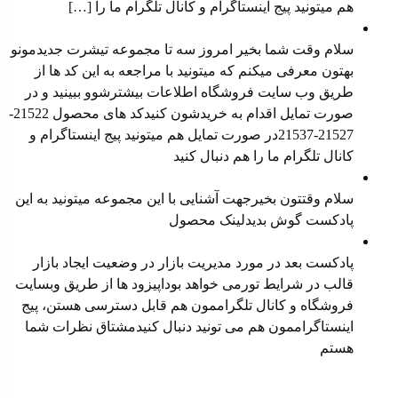
هم میتونید ⁠پیج اینستاگرام⁠ و ⁠کانال تلگرام⁠ ما را […]
معرفی محصول جدید
سلام وقت شما بخیر امروز سه تا مجموعه تیشرت جدیدمونو
بهتون معرفی میکنم که میتونید با مراجعه به این کد ها از
طریق وب سایت فروشگاه اطلاعات بیشترشوو ببینید و در
صورت تمایل اقدام به خریدشون کنیدکد های محصول 21522-
21527-21537در صورت تمایل هم میتونید پیج اینستاگرام و
کانال تلگرام ما را هم دنبال کنید
معرفی محصول جدید
سلام وقتتون بخیرجهت آشنایی با این مجموعه میتونید به این
پادکست گوش بدیدلینک محصول
مدیریت بازار در وضعیت رکود
پادکست بعد در مورد مدیریت بازار در وضعیت ایجاد بازار
قالب در شرایط تورمی خواهد بوداپیزود ها از طریق ⁠⁠وبسایت
فروشگاه⁠⁠ و ⁠⁠کانال تلگراممون⁠⁠ هم قابل دسترسی هستن، ⁠⁠پیج
اینستاگراممون⁠⁠ هم می تونید دنبال کنیدمشتاق نظرات شما
هستم