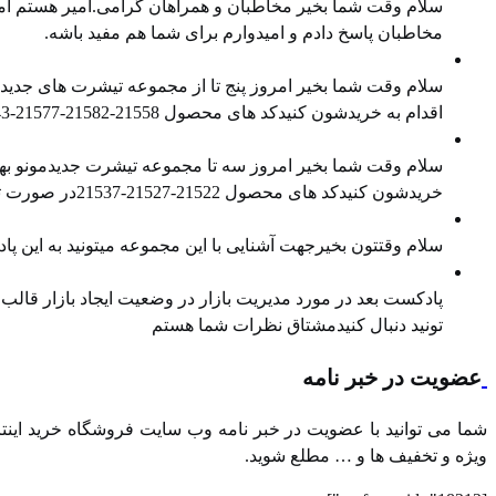
سلام وقت شما بخیر مخاطبان و همراهان گرامی.امیر هستم امی
مخاطبان پاسخ دادم و امیدوارم برای شما هم مفید باشه.
معرفی محصول جدید
سلام وقت شما بخیر امروز پنج تا از مجموعه تیشرت های جدیدمو
اقدام به خریدشون کنیدکد های محصول ⁠21558-21582-21577⁠-⁠21543⁠-⁠21538⁠در صورت تمایل هم میتونید ⁠پیج اینستاگرام⁠ و ⁠کانال تلگرام⁠ ما را […]
معرفی محصول جدید
سلام وقت شما بخیر امروز سه تا مجموعه تیشرت جدیدمونو بهتو
خریدشون کنیدکد های محصول 21522-21527-21537در صورت تمایل هم میتونید پیج اینستاگرام و کانال تلگرام ما را هم دنبال کنید
معرفی محصول جدید
سلام وقتتون بخیرجهت آشنایی با این مجموعه میتونید به این
مدیریت بازار در وضعیت رکود
پادکست بعد در مورد مدیریت بازار در وضعیت ایجاد بازار قالب در
تونید دنبال کنیدمشتاق نظرات شما هستم
عضویت در خبر نامه
شما می توانید با عضویت در خبر نامه وب سایت فروشگاه خرید اینترن
ویژه و تخفیف ها و … مطلع شوید.