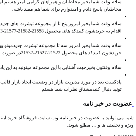
سلام وقت شما بخیر مخاطبان و همراهان گرامی.امیر هستم امی
مخاطبان پاسخ دادم و امیدوارم برای شما هم مفید باشه.
معرفی محصول جدید
سلام وقت شما بخیر امروز پنج تا از مجموعه تیشرت های جدیدمو
اقدام به خریدشون کنیدکد های محصول ⁠21558-21582-21577⁠-⁠21543⁠-⁠21538⁠در صورت تمایل هم میتونید ⁠پیج اینستاگرام⁠ و ⁠کانال تلگرام⁠ ما را […]
معرفی محصول جدید
سلام وقت شما بخیر امروز سه تا مجموعه تیشرت جدیدمونو بهتو
خریدشون کنیدکد های محصول 21522-21527-21537در صورت تمایل هم میتونید پیج اینستاگرام و کانال تلگرام ما را هم دنبال کنید
معرفی محصول جدید
سلام وقتتون بخیرجهت آشنایی با این مجموعه میتونید به این
مدیریت بازار در وضعیت رکود
پادکست بعد در مورد مدیریت بازار در وضعیت ایجاد بازار قالب در
تونید دنبال کنیدمشتاق نظرات شما هستم
عضویت در خبر نامه
شما می توانید با عضویت در خبر نامه وب سایت فروشگاه خرید اینترن
ویژه و تخفیف ها و … مطلع شوید.