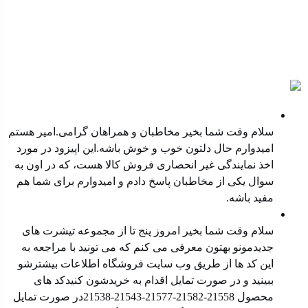
پادکست ها
نمایندگی غیر انحصاری فروش کالا
سلام وقت شما بخیر مخاطبان و همراهان گرامی.امیر هستم
امیدوارم حال دلتون خوب و خوش باشه.این اپیزود در مورد
اخذ نمایندگی غیر انحصاری فروش کالا هست، که در اون به
سوال یکی از مخاطبان پاسخ دادم و امیدوارم برای شما هم
مفید باشه.
معرفی محصول جدید
سلام وقت شما بخیر امروز پنج تا از مجموعه تیشرت های
جدیدمونو بهتون معرفی می کنم که می تونید با مراجعه به
این کد ها از طریق وب سایت ⁠فروشگاه ⁠اطلاعات بیشترشو
ببینید و در صورت تمایل اقدام به خریدشون کنیدکد های
محصول ⁠21558-21582-21577⁠-⁠21543⁠-⁠21538⁠در صورت تمایل