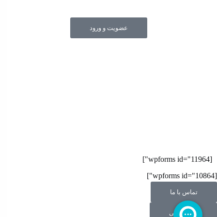
عضویت و ورود
جهت شفاف سازی قیمت های درج شده در سایت فروشگاه و
حمایت از حقوق مصرف کنندگان محترم و عرضه کننده های
محترم امکان مشاهده ساختار هزینه و قیمت تمام شده کالا در
سایت فراهم شده است.
[wpforms id="11964"]
[wpforms id="10864"]
تماس با ما
نظر سنجی