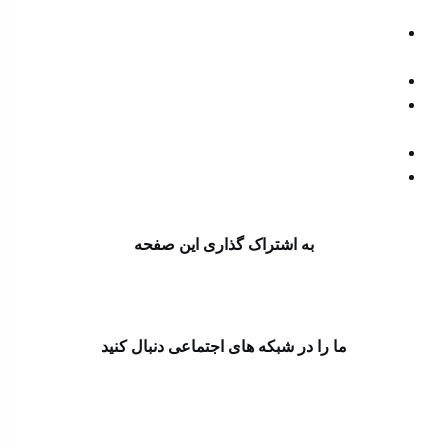
افتتاح رویداد محرم و عاشورا در آیینه اسناد وزارت امور
خارجه با حضور وزیر امور خارجه
اینترنت؛ زیرساختی برای اقتصاد پس از دیجیتال
از مداخله نظامی تا چپاول نفت؛ آمریکا چگونه منابع ونزوئلا
را تصاحب کرد؟
واکنش معنادار ظریف به پیمان مکه
آمریکا موشک های آتاکامس را به این کشور منتقل می کند +
جزئیات
به اشتراک گذاری این صفحه
ما را در شبکه های اجتماعی دنبال کنید