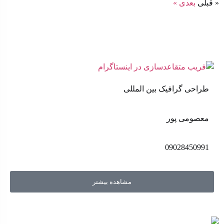
« قبلی
بعدی »
طراحی گرافیک بین المللی
معصومی پور
09028450991
مشاهده بیشتر
اهل مد