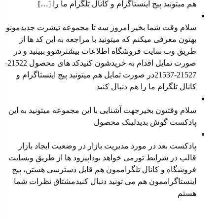
هم میتونید ⁠پیج اینستاگرام⁠ و ⁠کانال تلگرام⁠ ما را […]
معرفی محصول جدید
سلام وقت شما بخیر امروز سه تا مجموعه تیشرت جدیدمونو
بهتون معرفی میکنم که میتونید با مراجعه به این کد ها از
طریق وب سایت فروشگاه اطلاعات بیشترشوو ببینید و در
صورت تمایل اقدام به خریدشون کنیدکد های محصول 21522-
21527-21537در صورت تمایل هم میتونید پیج اینستاگرام و
کانال تلگرام ما را هم دنبال کنید
معرفی محصول جدید
سلام وقتتون بخیرجهت آشنایی با این مجموعه میتونید به این
پادکست گوش بدیدلینک محصول
مدیریت بازار در وضعیت رکود
پادکست بعد در مورد مدیریت بازار در وضعیت ایجاد بازار
قالب در شرایط تورمی خواهد بوداپیزود ها از طریق ⁠⁠وبسایت
فروشگاه⁠⁠ و ⁠⁠کانال تلگراممون⁠⁠ هم قابل دسترسی هستن، ⁠⁠پیج
اینستاگراممون⁠⁠ هم می تونید دنبال کنیدمشتاق نظرات شما
هستم