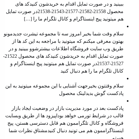
ببینید و در صورت تمایل اقدام به خریدشون کنیدکد های
محصول ⁠21558-21582-21577⁠-⁠21543⁠-⁠21538⁠در صورت تمایل
هم میتونید ⁠پیج اینستاگرام⁠ و ⁠کانال تلگرام⁠ ما را […]
معرفی محصول جدید
سلام وقت شما بخیر امروز سه تا مجموعه تیشرت جدیدمونو
بهتون معرفی میکنم که میتونید با مراجعه به این کد ها از
طریق وب سایت فروشگاه اطلاعات بیشترشوو ببینید و در
صورت تمایل اقدام به خریدشون کنیدکد های محصول 21522-
21527-21537در صورت تمایل هم میتونید پیج اینستاگرام و
کانال تلگرام ما را هم دنبال کنید
معرفی محصول جدید
سلام وقتتون بخیرجهت آشنایی با این مجموعه میتونید به این
پادکست گوش بدیدلینک محصول
مدیریت بازار در وضعیت رکود
پادکست بعد در مورد مدیریت بازار در وضعیت ایجاد بازار
قالب در شرایط تورمی خواهد بوداپیزود ها از طریق ⁠⁠وبسایت
فروشگاه⁠⁠ و ⁠⁠کانال تلگراممون⁠⁠ هم قابل دسترسی هستن، ⁠⁠پیج
اینستاگراممون⁠⁠ هم می تونید دنبال کنیدمشتاق نظرات شما
هستم