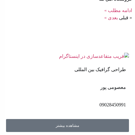
ادامه مطلب »
« قبلی
بعدی »
طراحی گرافیک بین المللی
معصومی پور
09028450991
مشاهده بیشتر