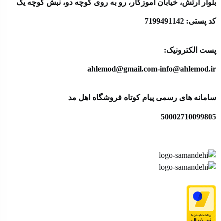
بلوار ارتش، خیابان آموزگار، رو به روی کوچه دو، نبش کوچه یک
کد پستی: 7199491142
پست الکترونیک:
ahlemod@gmail.com-info@ahlemod.ir​
سامانه های رسمی پیام کوتاه فروشگاه اهل مد
50002710099805