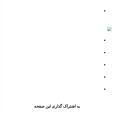
کردستان صادر شد
۲۷ درصد کودکان بدسرپرست مراکز بهزیستی فرزندان
طلاق هستند
فارس
نامه کارگران اخراجی پتروشیمی سلمان فارسی به استاندار
خوزستان: مانع بازگشت به کار ما شده اند
سامانه ضد موشکی لیزری؛ از بلوف سیاسی تا واقعیت
میدانی
استاندار آذربایجان غربی: توسعه با سرمایه گذاری بخش
خصوصی محقق می شود
یونیفل: اسرائیل در یک روز 113 پرتابه به جنوب لبنان شلیک
کرد
زنگ خطر سلامت در سایه چالش های محیط زیستی در
سیستان و بلوچستان
به اشتراک گذاری این صفحه