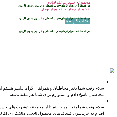
مجموعه تیشرت تک 9619
هر قسط
145
هزار تومان
•
خرید قسطی با ترب‌پی بدون کارمزد
680
هزار تومان
–
580
هزار تومان
هر قسط
145
هزار تومان
•
خرید قسطی با ترب‌پی بدون کارمزد
انتخاب گزینه ها
هر قسط
145
هزار تومان
•
خرید قسطی با ترب‌پی بدون کارمزد
پادکست ها
نمایندگی غیر انحصاری فروش کالا
سلام وقت شما بخیر مخاطبان و همراهان گرامی.امیر هستم امی
مخاطبان پاسخ دادم و امیدوارم برای شما هم مفید باشه.
معرفی محصول جدید
سلام وقت شما بخیر امروز پنج تا از مجموعه تیشرت های جدیدم
اقدام به خریدشون کنیدکد های محصول ⁠21558-21582-21577⁠-⁠21543⁠-⁠21538⁠در صورت تمایل هم میتونید ⁠پیج اینستاگرام⁠ و ⁠کانال تلگرام⁠ ما را […]