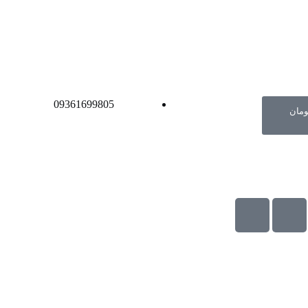
09361699805
ومان