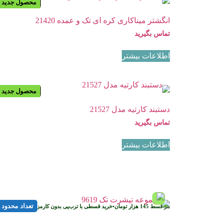
محصول جدید
موجود نیست
انگشتر میناکاری کره ای تک و عمده 21420
تماس بگیرید
اطلاعات بیشتر
پیشنهاد ویژه
محصول جدید
موجود نیست
دستبند کارتیه مدل 21527
تماس بگیرید
اطلاعات بیشتر
تعداد محدود
هر قسط
145
هزار تومان
•
خرید قسطی با ترب‌پی بدون کارمزد