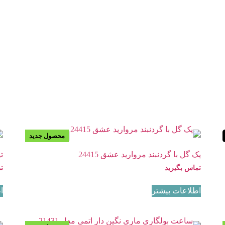
محصول جدید
موجود نیست
پک گل با گردنبند مروارید عشق 24415
تی
تماس بگیرید
ت
اطلاعات بیشتر
ا