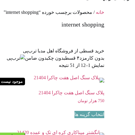
خانه
/ محصولات برچسب خورده “internet shopping”
internet shopping
خرید قسطی از فروشگاه اهل مد
با ترب‌پی
بدون کارمزد
۴ قسط
بدون چک
بدون ضامن
نمایش 1–12 از 51 نتیجه
موجود نیست
پلاک سنگ اصل هفت چاکرا 21404
750
هزار تومان
انتخاب گزینه ها