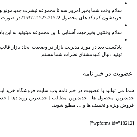
معرفی محصول جدید
سلام وقت شما بخیر امروز سه تا مجموعه تیشرت جدیدمونو بهتو
خریدشون کنیدکد های محصول 21522-21527-21537در صورت تمایل هم میتونید پیج اینستاگرام و کانال تلگرام ما را هم دنبال کنید
معرفی محصول جدید
سلام وقتتون بخیرجهت آشنایی با این مجموعه میتونید به این
مدیریت بازار در وضعیت رکود
پادکست بعد در مورد مدیریت بازار در وضعیت ایجاد بازار قالب در
تونید دنبال کنیدمشتاق نظرات شما هستم
عضویت در خبر نامه
شما می توانید با عضویت در خبر نامه وب سایت فروشگاه خرید اینترن
جدیدترین محصول ها | جدیدترین مطالب | جدیدترین رویدادها | جدی
فروش ویژه و تخفیف ها و … مطلع شوید.
[wpforms id="18212"]