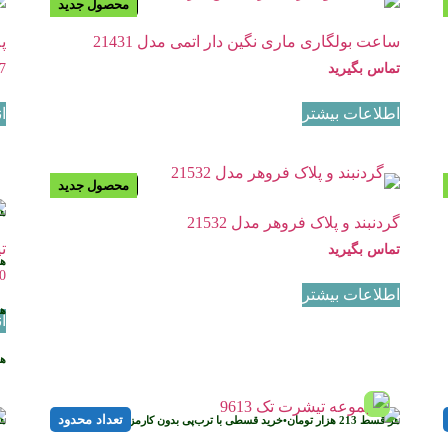
محصول جدید
موجود نیست
ساعت بولگاری ماری نگین دار اتمی مدل 21431
پل
تماس بگیرید
7
اطلاعات بیشتر
ا
پیشنهاد ویژه
محصول جدید
موجود نیست
ه
گردنبند و پلاک فروهر مدل 21532
تی
تماس بگیرید
ه
0
اطلاعات بیشتر
ه
ا
ه
تعداد محدود
هر قسط
213
هزار تومان
•
خرید قسطی با ترب‌پی بدون کارمزد
ه