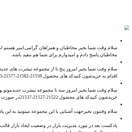
پادکست ها
نمایندگی غیر انحصاری فروش کالا
سلام وقت شما بخیر مخاطبان و همراهان گرامی.امیر هستم امی
مخاطبان پاسخ دادم و امیدوارم برای شما هم مفید باشه.
معرفی محصول جدید
سلام وقت شما بخیر امروز پنج تا از مجموعه تیشرت های جدیدم
اقدام به خریدشون کنیدکد های محصول ⁠21558-21582-21577⁠-⁠21543⁠-⁠21538⁠در صورت تمایل هم میتونید ⁠پیج اینستاگرام⁠ و ⁠کانال تلگرام⁠ ما را […]
معرفی محصول جدید
سلام وقت شما بخیر امروز سه تا مجموعه تیشرت جدیدمونو بهتو
خریدشون کنیدکد های محصول 21522-21527-21537در صورت تمایل هم میتونید پیج اینستاگرام و کانال تلگرام ما را هم دنبال کنید
معرفی محصول جدید
سلام وقتتون بخیرجهت آشنایی با این مجموعه میتونید به این
مدیریت بازار در وضعیت رکود
پادکست بعد در مورد مدیریت بازار در وضعیت ایجاد بازار قالب در