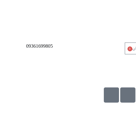
09361699805
ان
0