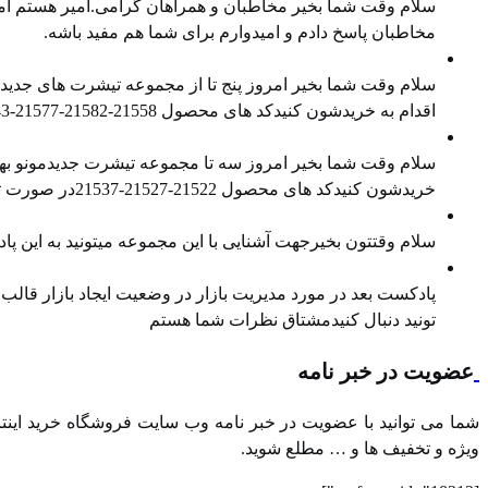
سلام وقت شما بخیر مخاطبان و همراهان گرامی.امیر هستم امی
مخاطبان پاسخ دادم و امیدوارم برای شما هم مفید باشه.
معرفی محصول جدید
سلام وقت شما بخیر امروز پنج تا از مجموعه تیشرت های جدیدمو
اقدام به خریدشون کنیدکد های محصول ⁠21558-21582-21577⁠-⁠21543⁠-⁠21538⁠در صورت تمایل هم میتونید ⁠پیج اینستاگرام⁠ و ⁠کانال تلگرام⁠ ما را […]
معرفی محصول جدید
سلام وقت شما بخیر امروز سه تا مجموعه تیشرت جدیدمونو بهتو
خریدشون کنیدکد های محصول 21522-21527-21537در صورت تمایل هم میتونید پیج اینستاگرام و کانال تلگرام ما را هم دنبال کنید
معرفی محصول جدید
سلام وقتتون بخیرجهت آشنایی با این مجموعه میتونید به این
مدیریت بازار در وضعیت رکود
پادکست بعد در مورد مدیریت بازار در وضعیت ایجاد بازار قالب در
تونید دنبال کنیدمشتاق نظرات شما هستم
عضویت در خبر نامه
شما می توانید با عضویت در خبر نامه وب سایت فروشگاه خرید اینترن
ویژه و تخفیف ها و … مطلع شوید.