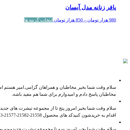
پافر زنانه مدل آیسان
Price
این
980
هزار تومان
–
850
هزار تومان
انتخاب گزینه ها
range:
محصول
850 هزار
دارای
تومان
انواع
through
مختلفی
980 هزار
می
تومان
باشد.
پادکست ها
گزینه
ها
نمایندگی غیر انحصاری فروش کالا
ممکن
سلام وقت شما بخیر مخاطبان و همراهان گرامی.امیر هستم امی
است
مخاطبان پاسخ دادم و امیدوارم برای شما هم مفید باشه.
در
معرفی محصول جدید
صفحه
سلام وقت شما بخیر امروز پنج تا از مجموعه تیشرت های جدیدمو
محصول
اقدام به خریدشون کنیدکد های محصول ⁠21558-21582-21577⁠-⁠21543⁠-⁠21538⁠در صورت تمایل هم میتونید ⁠پیج اینستاگرام⁠ و ⁠کانال تلگرام⁠ ما را […]
انتخاب
معرفی محصول جدید
شوند
سلام وقت شما بخیر امروز سه تا مجموعه تیشرت جدیدمونو بهتو