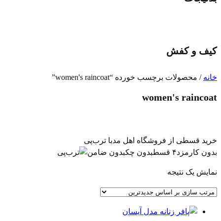
کیف و کفش
خانه
/ محصولات برچسب خورده “women's raincoat”
women's raincoat
خرید قسطی از فروشگاه اهل مد
با ترب‌پی
بدون کارمزد
۴ قسط
بدون چک
بدون ضامن
نمایش یک نتیجه