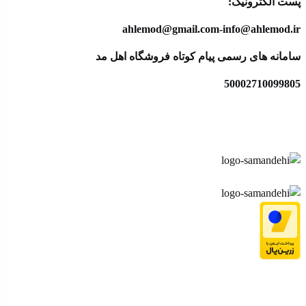
پست الکترونیک:
ahlemod@gmail.com-info@ahlemod.ir​
سامانه های رسمی پیام کوتاه فروشگاه اهل مد
50002710099805