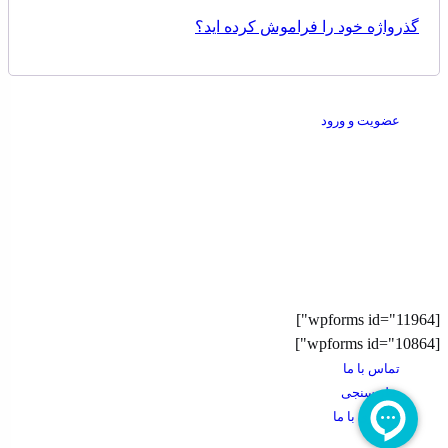
گذرواژه خود را فراموش کرده اید؟
عضویت و ورود
جهت شفاف سازی قیمت های درج شده در سایت فروشگاه و
حمایت از حقوق مصرف کنندگان محترم و عرضه کننده های محترم
امکان مشاهده ساختار هزینه و قیمت تمام شده کالا در سایت
فراهم شده است.
[wpforms id="11964"]
[wpforms id="10864"]
تماس با ما
نظر سنجی
همکاری با ما