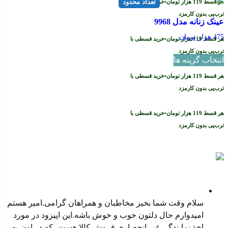
تعداد محدود
هر قسط
119
هزار تومان
•
خرید قسطی با
ترب‌پی بدون کارمزد
عینک زنانه مدل 9968
475
هزار تومان
هر قسط
119
هزار تومان
•
خرید قسطی با
این
ترب‌پی بدون کارمزد
انتخاب گزینه ها
محصول
دارای
هر قسط
119
هزار تومان
•
خرید قسطی با
انواع
ترب‌پی بدون کارمزد
مختلفی
می
هر قسط
119
هزار تومان
•
خرید قسطی با
باشد.
ترب‌پی بدون کارمزد
گزینه
ها
پادکست ها
ممکن
است
در
نمایندگی غیر انحصاری فروش کالا
صفحه
سلام وقت شما بخیر مخاطبان و همراهان گرامی.امیر هستم
محصول
امیدوارم حال دلتون خوب و خوش باشه.این اپیزود در مورد
انتخاب
اخذ نمایندگی غیر انحصاری فروش کالا هست، که در اون به