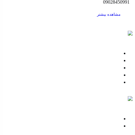
09028450991
مشاهده بیشتر
اهل مد
تأثیر سفارشات جعلی بر کسب‌ و کار ها
پلیور و بافت های 1404 منتشر شد
خرید عمده در چهار قسط
اخد نمایندگی فروش کالا از فروشگاه اهل مد
yoast پلتفرم های ایرانی را تحریم کرد
ایرنا
فرش قرمز مازندرانی‌ها زیر پای سرمایه‌گذاران بخش انرژی
از امضا تا اجرا، تفاهم‌نامه سفر رییس جمهور به لرستان
عملیاتی شد