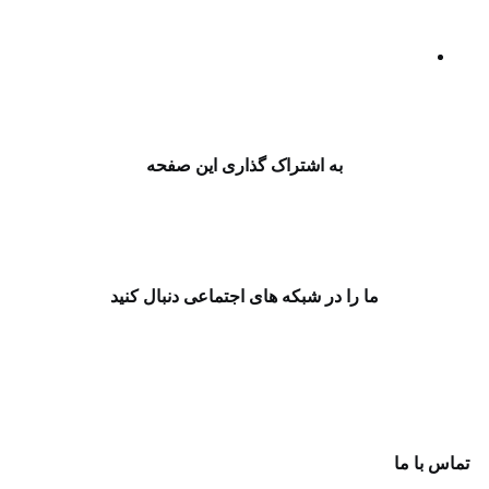
بن سلمان فورا با ترامپ تماس گرفت | روایت رویترز در
خصوص هشدار ایران
حملات هوایی و پهپادی رژیم صهیونیستی به جنوب لبنان/
سه نفر زخمی شدند
به اشتراک گذاری این صفحه
ما را در شبکه های اجتماعی دنبال کنید
ماس با ما