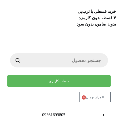
ید قسطی با ترب‌پی
ون ضامن، بدون سود
حساب کاربری
0
هزار تومان
0
09361699805