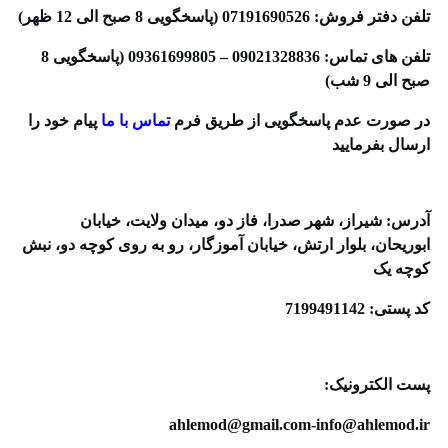
فن دفتر فروش: 07191690526 (پاسخگویی 8 صبح الی 12 ظهر)
تلفن های تماس: 09021328836 – 09361699805 (پاسخگویی 8
بح الی 9 شب)
ر صورت عدم پاسخگویی از طریق فرم
تماس با ما
پیام خود را
رسال بفرمایید
درس: شیراز، شهر صدرا، فاز دو، میدان ولایت، خیابان
بوریحان، بلوار ارتش، خیابان آموزگار، رو به روی کوچه دو، نبش
وچه یک
 پستی: 7199491142
ست الکترونیک:
ahlemod@gmail.com-info@ahlemod.ir