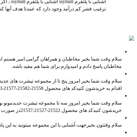
آشنایی ب
ترغیب قشر کم درآمد وجود دارد که عمدتا هدف آنها ک
پادکست ها
نمایندگی غیر انحصاری فروش کالا
سلام وقت شما بخیر مخاطبان و همراهان گرامی.امیر هستم امی
مخاطبان پاسخ دادم و امیدوارم برای شما هم مفید باشه.
معرفی محصول جدید
سلام وقت شما بخیر امروز پنج تا از مجموعه تیشرت های جدیدم
اقدام به خریدشون کنیدکد های محصول ⁠21558-21582-21577⁠-⁠21543⁠-⁠21538⁠در صورت تمایل هم میتونید ⁠پیج اینستاگرام⁠ و ⁠کانال تلگرام⁠ ما را […]
معرفی محصول جدید
سلام وقت شما بخیر امروز سه تا مجموعه تیشرت جدیدمونو بهتو
خریدشون کنیدکد های محصول 21522-21527-21537در صورت تمایل هم میتونید پیج اینستاگرام و کانال تلگرام ما را هم دنبال کنید
معرفی محصول جدید
سلام وقتتون بخیرجهت آشنایی با این مجموعه میتونید به این
مدیریت بازار در وضعیت رکود