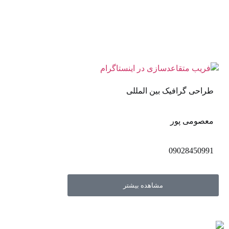
طراحی گرافیک بین المللی
معصومی پور
09028450991
مشاهده بیشتر
اهل مد