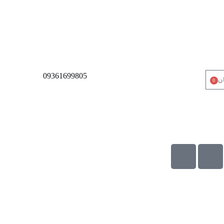
09361699805
ان
0