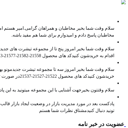
پادکست ها
نمایندگی غیر انحصاری فروش کالا
سلام وقت شما بخیر مخاطبان و همراهان گرامی.امیر هستم امی
مخاطبان پاسخ دادم و امیدوارم برای شما هم مفید باشه.
معرفی محصول جدید
سلام وقت شما بخیر امروز پنج تا از مجموعه تیشرت های جدیدمو
اقدام به خریدشون کنیدکد های محصول ⁠21558-21582-21577⁠-⁠21543⁠-⁠21538⁠در صورت تمایل هم میتونید ⁠پیج اینستاگرام⁠ و ⁠کانال تلگرام⁠ ما را […]
معرفی محصول جدید
سلام وقت شما بخیر امروز سه تا مجموعه تیشرت جدیدمونو بهتو
خریدشون کنیدکد های محصول 21522-21527-21537در صورت تمایل هم میتونید پیج اینستاگرام و کانال تلگرام ما را هم دنبال کنید
معرفی محصول جدید
سلام وقتتون بخیرجهت آشنایی با این مجموعه میتونید به این
مدیریت بازار در وضعیت رکود
پادکست بعد در مورد مدیریت بازار در وضعیت ایجاد بازار قالب در
تونید دنبال کنیدمشتاق نظرات شما هستم
عضویت در خبر نامه