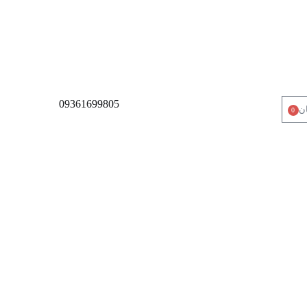
09361699805
ان
0