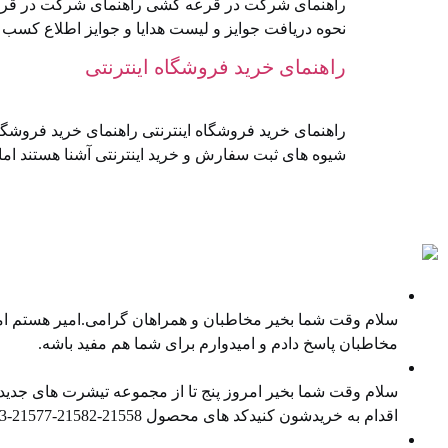
راهنمای شرکت در قرعه کشی راهنمای شرکت در قرعه ک
نحوه دریافت جوایز و لیست هدایا و جوایز اطلاع کس
راهنمای خرید فروشگاه اینترنتی
راهنمای خرید فروشگاه اینترنتی راهنمای خرید فروشگاه ا
شیوه های ثبت سفارش و خرید اینترنتی آشنا هستند اما 
پادکست ها
نمایندگی غیر انحصاری فروش کالا
سلام وقت شما بخیر مخاطبان و همراهان گرامی.امیر هستم امی
مخاطبان پاسخ دادم و امیدوارم برای شما هم مفید باشه.
معرفی محصول جدید
سلام وقت شما بخیر امروز پنج تا از مجموعه تیشرت های جدیدم
اقدام به خریدشون کنیدکد های محصول ⁠21558-21582-21577⁠-⁠21543⁠-⁠21538⁠در صورت تمایل هم میتونید ⁠پیج اینستاگرام⁠ و ⁠کانال تلگرام⁠ ما را […]
معرفی محصول جدید