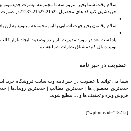
سلام وقت شما بخیر امروز سه تا مجموعه تیشرت جدیدمونو بهتو
خریدشون کنیدکد های محصول 21522-21527-21537در صورت تمایل هم میتونید پیج اینستاگرام و کانال تلگرام ما را هم دنبال کنید
معرفی محصول جدید
سلام وقتتون بخیرجهت آشنایی با این مجموعه میتونید به این
مدیریت بازار در وضعیت رکود
پادکست بعد در مورد مدیریت بازار در وضعیت ایجاد بازار قالب در
تونید دنبال کنیدمشتاق نظرات شما هستم
عضویت در خبر نامه
شما می توانید با عضویت در خبر نامه وب سایت فروشگاه خرید اینترن
جدیدترین محصول ها | جدیدترین مطالب | جدیدترین رویدادها | جدی
فروش ویژه و تخفیف ها و … مطلع شوید.
[wpforms id="18212"]