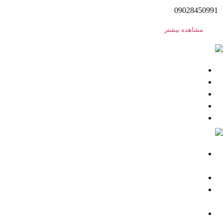
09028450991
مشاهده بیشتر
اهل مد
تأثیر سفارشات جعلی بر کسب‌ و کار ها
پلیور و بافت های 1404 منتشر شد
خرید عمده در چهار قسط
اخد نمایندگی فروش کالا از فروشگاه اهل مد
yoast پلتفرم های ایرانی را تحریم کرد
ایرنا
۶۰ ثانیه با خراسان‌شمالی؛ از اعطای زمین جوانی جمعیت تا
پایش زیستگاه یوز
مسئولان استان اردبیل روز خبرنگار را تبریک گفتند
همتی: اظهارات وزیر خزانه‌داری آمریکا با مواضع قبلی وی
درباره اقتصاد ایران متناقض است
والیبالیست سمنانی در ترکیب تیم زیر ۱۷ سال ایران برای