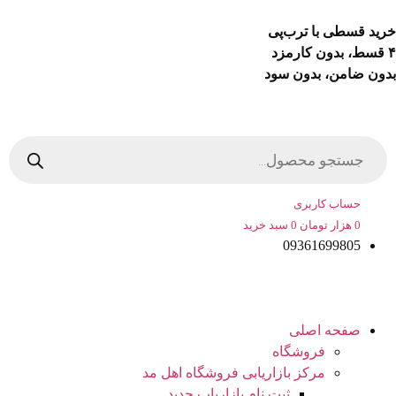
ید قسطی با ترب‌پی
ون ضامن، بدون سود
رش
Product
searc
توا
حساب کاربری
0
هزار تومان
0
سبد خرید
09361699805
صفحه اصلی
فروشگاه
مرکز بازاریابی فروشگاه اهل مد
ثبت نام بازاریاب جدید