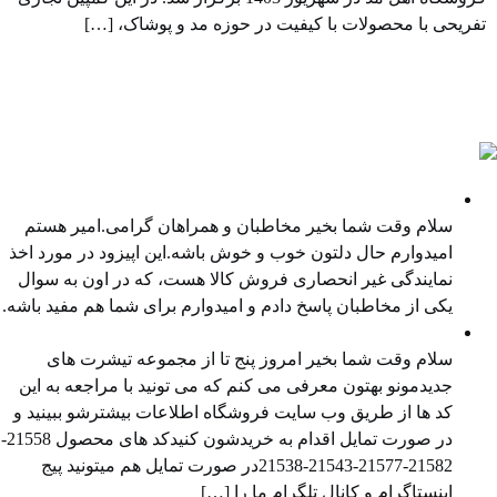
تفریحی با محصولات با کیفیت در حوزه مد و پوشاک، […]
پادکست ها
نمایندگی غیر انحصاری فروش کالا
سلام وقت شما بخیر مخاطبان و همراهان گرامی.امیر هستم
امیدوارم حال دلتون خوب و خوش باشه.این اپیزود در مورد اخذ
نمایندگی غیر انحصاری فروش کالا هست، که در اون به سوال
یکی از مخاطبان پاسخ دادم و امیدوارم برای شما هم مفید باشه.
معرفی محصول جدید
سلام وقت شما بخیر امروز پنج تا از مجموعه تیشرت های
جدیدمونو بهتون معرفی می کنم که می تونید با مراجعه به این
کد ها از طریق وب سایت ⁠فروشگاه ⁠اطلاعات بیشترشو ببینید و
در صورت تمایل اقدام به خریدشون کنیدکد های محصول ⁠21558-
21582-21577⁠-⁠21543⁠-⁠21538⁠در صورت تمایل هم میتونید ⁠پیج
اینستاگرام⁠ و ⁠کانال تلگرام⁠ ما را […]