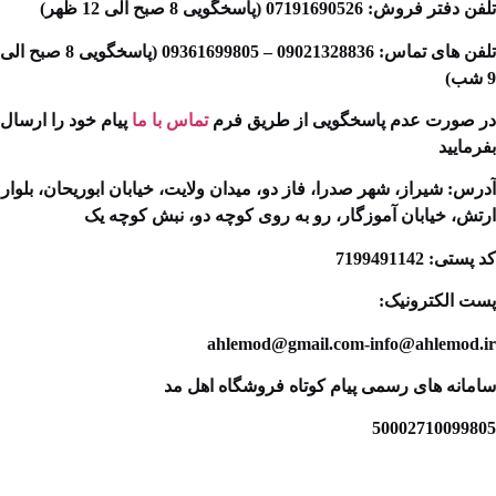
دفتر فروش: 07191690526 (پاسخگویی 8 صبح الی 12 ظهر)
تلفن های تماس: 09021328836 – 09361699805 (پاسخگویی 8 صبح الی
 صورت عدم پاسخگویی از طریق فرم
تماس با ما
پیام خود را ارسال
رمایید
رس: شیراز، شهر صدرا، فاز دو، میدان ولایت، خیابان ابوریحان، بلوار
تش، خیابان آموزگار، رو به روی کوچه دو، نبش کوچه یک
پستی: 7199491142
ت الکترونیک:
ahlemod@gmail.com-info@ahlemod.i
مانه های رسمی پیام کوتاه فروشگاه اهل مد
500027100998