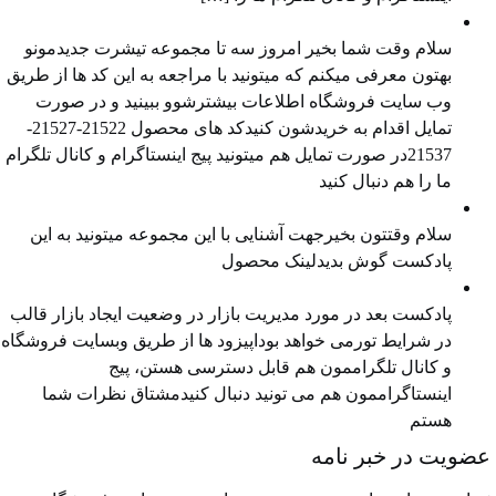
معرفی محصول جدید
سلام وقت شما بخیر امروز سه تا مجموعه تیشرت جدیدمونو
بهتون معرفی میکنم که میتونید با مراجعه به این کد ها از طریق
وب سایت فروشگاه اطلاعات بیشترشوو ببینید و در صورت
تمایل اقدام به خریدشون کنیدکد های محصول 21522-21527-
21537در صورت تمایل هم میتونید پیج اینستاگرام و کانال تلگرام
ما را هم دنبال کنید
معرفی محصول جدید
سلام وقتتون بخیرجهت آشنایی با این مجموعه میتونید به این
پادکست گوش بدیدلینک محصول
مدیریت بازار در وضعیت رکود
پادکست بعد در مورد مدیریت بازار در وضعیت ایجاد بازار قالب
در شرایط تورمی خواهد بوداپیزود ها از طریق ⁠⁠وبسایت فروشگاه⁠⁠
و ⁠⁠کانال تلگراممون⁠⁠ هم قابل دسترسی هستن، ⁠⁠پیج
اینستاگراممون⁠⁠ هم می تونید دنبال کنیدمشتاق نظرات شما
هستم
ضویت در خبر نامه