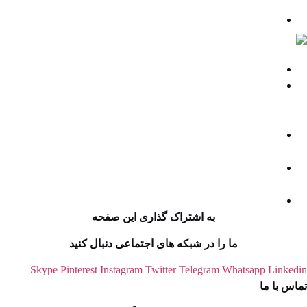
قهرمانی جهان قرار گرفت
پایان رقابت‌های والیبال بزرگسالان البرز با معرفی برترین ها
فارس
تداوم رویکرد فشار حداکثری؛ تحریم های جدید ضد ایرانی آمریکا
3 کشور همسایه ایران توافقنامه دفاعی مشترک امضا کردند |
هرگونه حمله مسلحانه علیه هر یک از سه کشور، حمله به هر
سه کشور تلقی می شود
مقاومت اسلامی عراق پاسخ به حمله آمریکا و عربستان را به
تعویق انداخت
نخست وزیر روسیه: تقویت تجارت اتحادیه اوراسیا با چین و
ایران در اولویت است
پاسخ ایران به ادعای ترامپ درباره دریافت غنیمت از ایران
به اشتراک گذاری این صفحه
ما را در شبکه های اجتماعی دنبال کنید
Skype
Pinterest
Instagram
Twitter
Telegram
Whatsapp
Linked
اس با ما