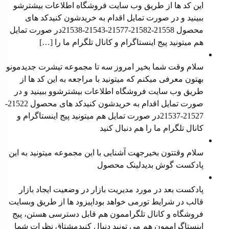
این کد ها از طریق وب سایت ⁠فروشگاه ⁠اطلاعات بیشترشو
ببینید و در صورت تمایل اقدام به خریدشون کنیدکد های
محصول ⁠21558-21582-21577⁠-⁠21543⁠-⁠21538⁠در صورت تمایل
هم میتونید ⁠پیج اینستاگرام⁠ و ⁠کانال تلگرام⁠ ما را […]
معرفی محصول جدید
سلام وقت شما بخیر امروز سه تا مجموعه تیشرت جدیدمونو
بهتون معرفی میکنم که میتونید با مراجعه به این کد ها از
طریق وب سایت فروشگاه اطلاعات بیشترشوو ببینید و در
صورت تمایل اقدام به خریدشون کنیدکد های محصول 21522-
21527-21537در صورت تمایل هم میتونید پیج اینستاگرام و
کانال تلگرام ما را هم دنبال کنید
معرفی محصول جدید
سلام وقتتون بخیرجهت آشنایی با این مجموعه میتونید به این
پادکست گوش بدیدلینک محصول
مدیریت بازار در وضعیت رکود
پادکست بعد در مورد مدیریت بازار در وضعیت ایجاد بازار
قالب در شرایط تورمی خواهد بوداپیزود ها از طریق ⁠⁠وبسایت
فروشگاه⁠⁠ و ⁠⁠کانال تلگراممون⁠⁠ هم قابل دسترسی هستن، ⁠⁠پیج
اینستاگراممون⁠⁠ هم می تونید دنبال کنیدمشتاق نظرات شما