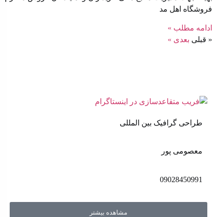
فروشگاه اهل مد
ادامه مطلب »
« قبلی
بعدی »
طراحی گرافیک بین المللی
معصومی پور
09028450991
مشاهده بیشتر