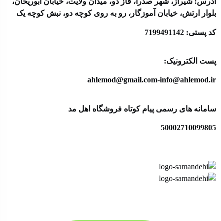
آدرس: شیراز، شهر صدرا، فاز دو، میدان ولایت، خیابان ابوریحان،
بلوار ارتش، خیابان آموزگار، رو به روی کوچه دو، نبش کوچه یک
کد پستی: 7199491142
پست الکترونیک:
ahlemod@gmail.com-info@ahlemod.ir​
سامانه های رسمی پیام کوتاه فروشگاه اهل مد
50002710099805